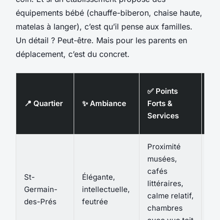
équipements bébé (chauffe-biberon, chaise haute,
matelas à langer), c’est qu’il pense aux familles.
Un détail ? Peut-être. Mais pour les parents en
déplacement, c’est du concret.
💶
✅ Points
Fo
📍 Quartier
✨ Ambiance
Forts &
de
Services
(nu
Proximité
musées,
cafés
St-
Élégante,
littéraires,
Germain-
intellectuelle,
13
calme relatif,
des-Prés
feutrée
chambres