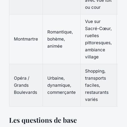
avec vue toit
ou cour
Vue sur
Sacré-Cœur,
Romantique,
ruelles
Montmartre
bohème,
10
pittoresques,
animée
ambiance
village
Shopping,
Opéra /
Urbaine,
transports
Grands
dynamique,
faciles,
12
Boulevards
commerçante
restaurants
variés
Les questions de base