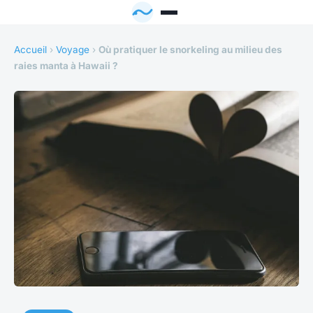
Accueil
›
Voyage
›
Où pratiquer le snorkeling au milieu des
raies manta à Hawaii ?