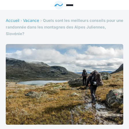
Accueil
›
Vacance
›
Quels sont les meilleurs conseils pour une
randonnée dans les montagnes des Alpes Juliennes,
Slovénie?