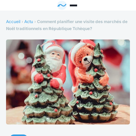
Accueil
›
Actu
›
Comment planifier une visite des marchés de
Noël traditionnels en République Tchèque?